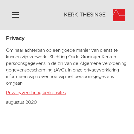
KERK THESINGE
Privacy
Home
Algemeen
Om haar achterban op een goede manier van dienst te
kunnen zijn verwerkt Stichting Oude Groninger Kerken
Historie
persoonsgegevens in de zin van de Algemene verordening
Omgeving
gegevensbescherming (AVG). In onze privacyverklaring
informeren wij u over hoe wij met persoonsgegevens
Activiteiten
omgaan.
Foto's
Privacyverklaring kerkensites
Doneer
augustus 2020
Contact
Vaktaal