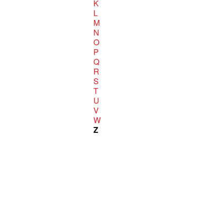
K
L
M
N
O
P
Q
R
S
T
U
V
W
Z