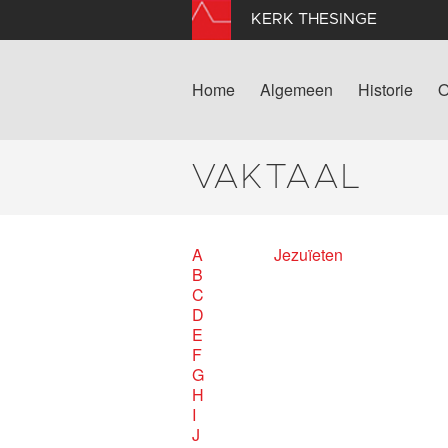
KERK THESINGE
Home
Algemeen
Historie
O
VAKTAAL
A
Jezuïeten
B
C
D
E
F
G
H
I
J